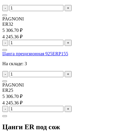
-
+
PAGNONI
ER32
5 306.70 ₽
4 245.36 ₽
-
+
Цанга прецизионная 925ERP155
На складе:
3
-
+
PAGNONI
ER25
5 306.70 ₽
4 245.36 ₽
-
+
Цанги ER под сож