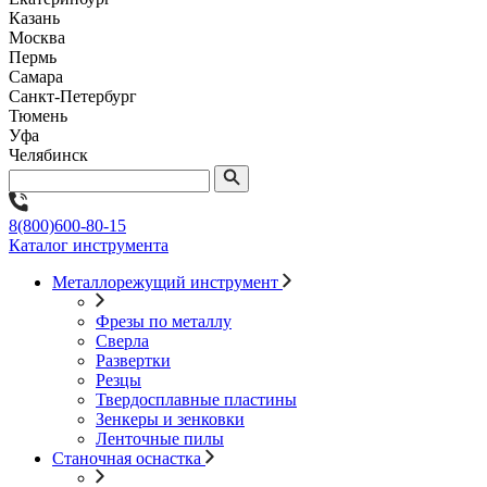
Казань
Москва
Пермь
Самара
Санкт-Петербург
Тюмень
Уфа
Челябинск
8(800)600-80-15
Каталог инструмента
Металлорежущий инструмент
Фрезы по металлу
Сверла
Развертки
Резцы
Твердосплавные пластины
Зенкеры и зенковки
Ленточные пилы
Станочная оснастка