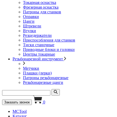
Токарная оснастка
Фрезерная оснастка
Патроны для станков
Оправки
Цанги
Штревели
Втулки
Резцедержатели
Приспособления для станков
Тиски станочные
Приводные блоки и головки
Центры токарные
Резьбонарезной инструмент
Метчики
Плашки (лерки)
Патроны резьбонарезные
Резьбонарезные цанги
0
Заказать звонок
MCTool
Каталог