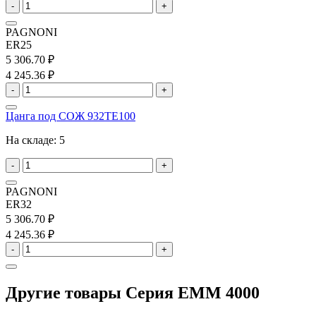
-
+
PAGNONI
ER25
5 306.70 ₽
4 245.36 ₽
-
+
Цанга под СОЖ 932TE100
На складе:
5
-
+
PAGNONI
ER32
5 306.70 ₽
4 245.36 ₽
-
+
Другие товары Серия EMM 4000