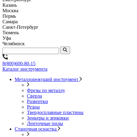
Казань
Москва
Пермь
Самара
Санкт-Петербург
Тюмень
Уфа
Челябинск
8(800)600-80-15
Каталог инструмента
Металлорежущий инструмент
Фрезы по металлу
Сверла
Развертки
Резцы
Твердосплавные пластины
Зенкеры и зенковки
Ленточные пилы
Станочная оснастка