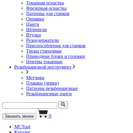
Токарная оснастка
Фрезерная оснастка
Патроны для станков
Оправки
Цанги
Штревели
Втулки
Резцедержатели
Приспособления для станков
Тиски станочные
Приводные блоки и головки
Центры токарные
Резьбонарезной инструмент
Метчики
Плашки (лерки)
Патроны резьбонарезные
Резьбонарезные цанги
0
Заказать звонок
MCTool
Каталог