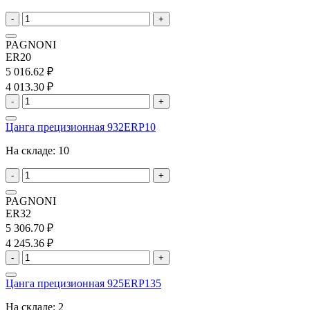
-
+
PAGNONI
ER20
5 016.62 ₽
4 013.30 ₽
-
+
Цанга прецизионная 932ERP10
На складе:
10
-
+
PAGNONI
ER32
5 306.70 ₽
4 245.36 ₽
-
+
Цанга прецизионная 925ERP135
На складе:
2