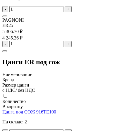
-
+
PAGNONI
ER25
5 306.70 ₽
4 245.36 ₽
-
+
Цанги ER под сож
Наименование
Бренд
Размер цанги
с НДС/ без НДС
Количество
В корзину
Цанга под СОЖ 916TE100
На складе:
2