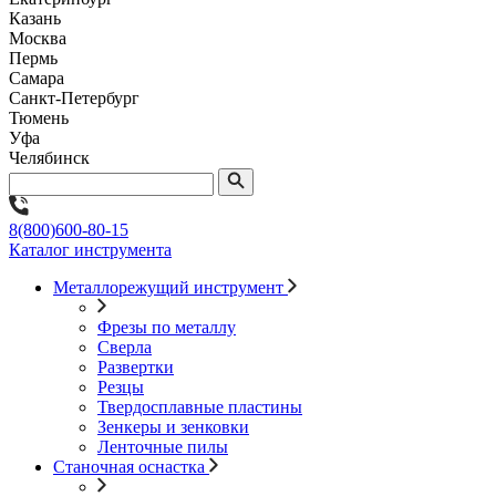
Казань
Москва
Пермь
Самара
Санкт-Петербург
Тюмень
Уфа
Челябинск
8(800)600-80-15
Каталог инструмента
Металлорежущий инструмент
Фрезы по металлу
Сверла
Развертки
Резцы
Твердосплавные пластины
Зенкеры и зенковки
Ленточные пилы
Станочная оснастка