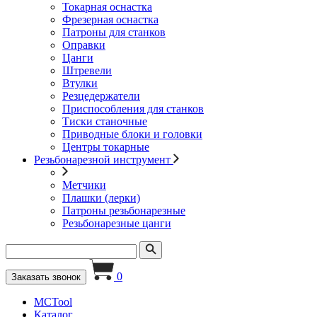
Токарная оснастка
Фрезерная оснастка
Патроны для станков
Оправки
Цанги
Штревели
Втулки
Резцедержатели
Приспособления для станков
Тиски станочные
Приводные блоки и головки
Центры токарные
Резьбонарезной инструмент
Метчики
Плашки (лерки)
Патроны резьбонарезные
Резьбонарезные цанги
0
Заказать звонок
MCTool
Каталог