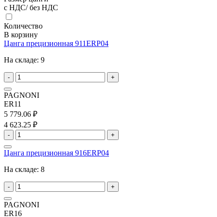
с НДС/ без НДС
Количество
В корзину
Цанга прецизионная 911ERP04
На складе:
9
-
+
PAGNONI
ER11
5 779.06 ₽
4 623.25 ₽
-
+
Цанга прецизионная 916ERP04
На складе:
8
-
+
PAGNONI
ER16