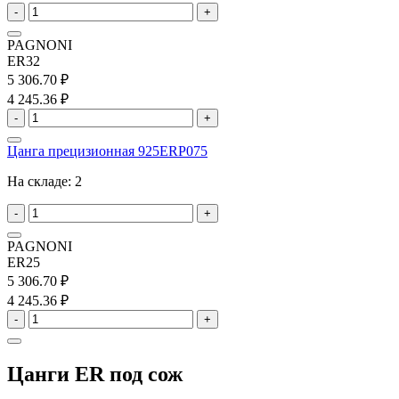
-
+
PAGNONI
ER32
5 306.70 ₽
4 245.36 ₽
-
+
Цанга прецизионная 925ERP075
На складе:
2
-
+
PAGNONI
ER25
5 306.70 ₽
4 245.36 ₽
-
+
Цанги ER под сож