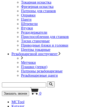
Токарная оснастка
Фрезерная оснастка
Патроны для станков
Оправки
Цанги
Штревели
Втулки
Резцедержатели
Приспособления для станков
Тиски станочные
Приводные блоки и головки
Центры токарные
Резьбонарезной инструмент
Метчики
Плашки (лерки)
Патроны резьбонарезные
Резьбонарезные цанги
0
Заказать звонок
MCTool
Каталог