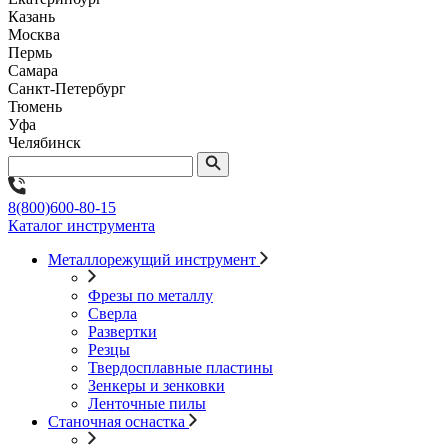
Казань
Москва
Пермь
Самара
Санкт-Петербург
Тюмень
Уфа
Челябинск
8(800)600-80-15
Каталог инструмента
Металлорежущий инструмент
Фрезы по металлу
Сверла
Развертки
Резцы
Твердосплавные пластины
Зенкеры и зенковки
Ленточные пилы
Станочная оснастка