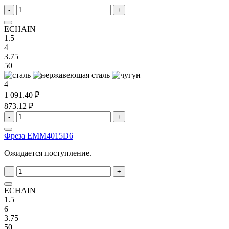
-
+
ECHAIN
1.5
4
3.75
50
4
1 091.40 ₽
873.12 ₽
-
+
Фреза EMM4015D6
Ожидается поступление.
-
+
ECHAIN
1.5
6
3.75
50