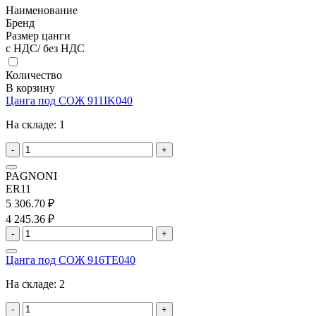
Наименование
Бренд
Размер цанги
с НДС/ без НДС
Количество
В корзину
Цанга под СОЖ 911IK040
На складе:
1
-
+
PAGNONI
ER11
5 306.70 ₽
4 245.36 ₽
-
+
Цанга под СОЖ 916TE040
На складе:
2
-
+