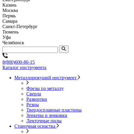
Казань
Москва
Пермь
Самара
Санкт-Петербург
Тюмень
Уфа
Челябинск
8(800)600-80-15
Каталог инструмента
Металлорежущий инструмент
Фрезы по металлу
Сверла
Развертки
Резцы
Твердосплавные пластины
Зенкеры и зенковки
Ленточные пилы
Станочная оснастка