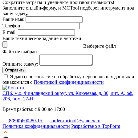
Сократите затраты и увеличьте производительность!
Заполните онлайн-форму, и MCTool подберет инструмент под
вашу задачу.
Ваше имя:
Телефон:
E-mail:
Ваше техническое задание и чертежи:
Выберите файл
Файл не выбран
Опишите задачу:
Отправить
Я даю свое согласие на обработку персональных данных и
ознакомился с
Политикой конфиденциальности
СПб, м.о. Финляндский округ, ул. Ключевая, д. 30, лит. А, оф.
206, пом. 27-Н
Время работы: с 9:00 до 17:00
8(800)600-80-15
order-mctool@yandex.ru
Политика конфиденциальности
Разработано в TopForm