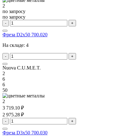
2
по запросу
по запросу
-
+
Фреза D2x50 700.020
На складе:
4
-
+
Nuova C.U.M.E.T.
2
6
6
50
2
3 719.10 ₽
2 975.28 ₽
-
+
Фреза D3x50 700.030