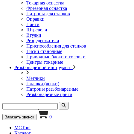
Токарная оснастка
Фрезерная оснастка
Патроны для станков
Оправки
Цанги
Штревели
Втулки
Резцедержатели
Приспособления для станков
Тиски станочные
Приводные блоки и головки
Центры токарные
Резьбонарезной инструмент
Метчики
Плашки (лерки)
Патроны резьбонарезные
Резьбонарезные цанги
0
Заказать звонок
MCTool
Каталог