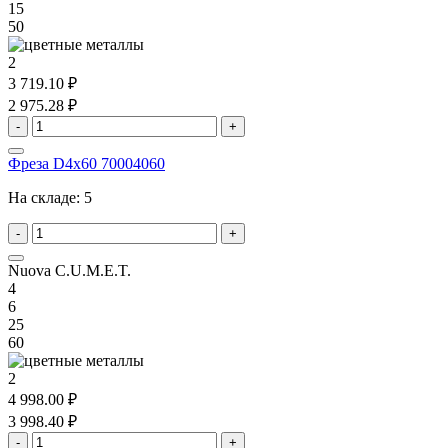
15
50
2
3 719.10 ₽
2 975.28 ₽
-
+
Фреза D4x60 70004060
На складе:
5
-
+
Nuova C.U.M.E.T.
4
6
25
60
2
4 998.00 ₽
3 998.40 ₽
-
+