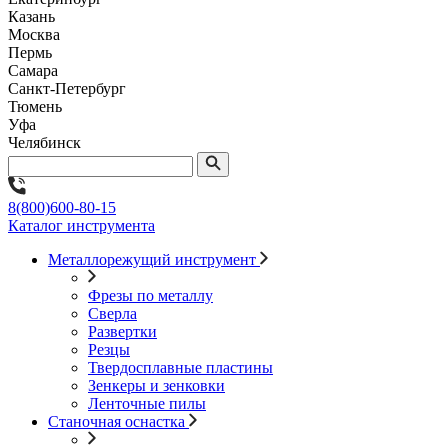
Казань
Москва
Пермь
Самара
Санкт-Петербург
Тюмень
Уфа
Челябинск
8(800)600-80-15
Каталог инструмента
Металлорежущий инструмент
Фрезы по металлу
Сверла
Развертки
Резцы
Твердосплавные пластины
Зенкеры и зенковки
Ленточные пилы
Станочная оснастка