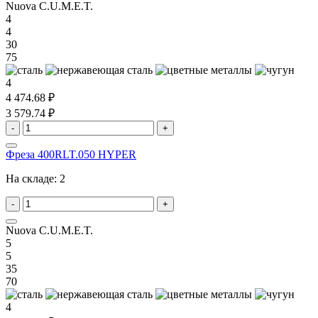
Nuova C.U.M.E.T.
4
4
30
75
4
4 474.68 ₽
3 579.74 ₽
-
+
Фреза 400RLT.050 HYPER
На складе:
2
-
+
Nuova C.U.M.E.T.
5
5
35
70
4