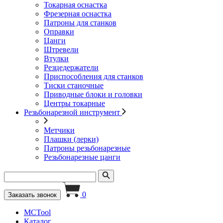
Токарная оснастка
Фрезерная оснастка
Патроны для станков
Оправки
Цанги
Штревели
Втулки
Резцедержатели
Приспособления для станков
Тиски станочные
Приводные блоки и головки
Центры токарные
Резьбонарезной инструмент
Метчики
Плашки (лерки)
Патроны резьбонарезные
Резьбонарезные цанги
0
Заказать звонок
MCTool
Каталог