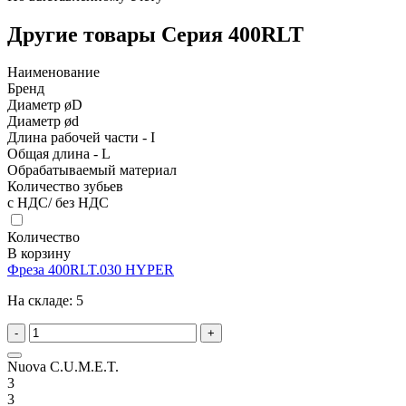
Другие товары Серия 400RLT
Наименование
Бренд
Диаметр øD
Диаметр ød
Длина рабочей части - I
Общая длина - L
Обрабатываемый материал
Количество зубьев
с НДС/ без НДС
Количество
В корзину
Фреза 400RLT.030 HYPER
На складе:
5
-
+
Nuova C.U.M.E.T.
3
3