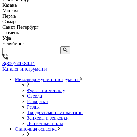
Казань
Москва
Пермь
Самара
Санкт-Петербург
Тюмень
Уфа
Челябинск
8(800)600-80-15
Каталог инструмента
Металлорежущий инструмент
Фрезы по металлу
Сверла
Развертки
Резцы
Твердосплавные пластины
Зенкеры и зенковки
Ленточные пилы
Станочная оснастка