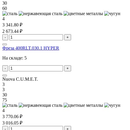
30
60
4
3 341.80 ₽
2 673.44 ₽
-
+
Фреза 400RLT.030.1 HYPER
На складе:
5
-
+
Nuova C.U.M.E.T.
3
3
30
75
4
3 770.06 ₽
3 016.05 ₽
-
+