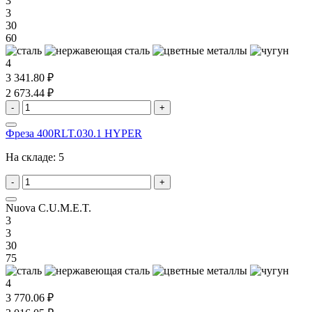
3
3
30
60
4
3 341.80 ₽
2 673.44 ₽
-
+
Фреза 400RLT.030.1 HYPER
На складе:
5
-
+
Nuova C.U.M.E.T.
3
3
30
75
4
3 770.06 ₽