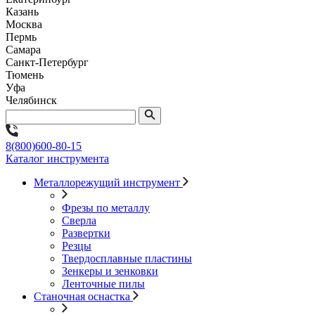
Казань
Москва
Пермь
Самара
Санкт-Петербург
Тюмень
Уфа
Челябинск
8(800)600-80-15
Каталог инструмента
Металлорежущий инструмент
Фрезы по металлу
Сверла
Развертки
Резцы
Твердосплавные пластины
Зенкеры и зенковки
Ленточные пилы
Станочная оснастка