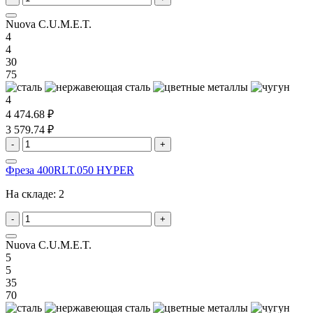
Nuova C.U.M.E.T.
4
4
30
75
4
4 474.68 ₽
3 579.74 ₽
-
+
Фреза 400RLT.050 HYPER
На складе:
2
-
+
Nuova C.U.M.E.T.
5
5
35
70