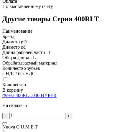
Оплата
По выставленному счету
Другие товары Серия 400RLT
Наименование
Бренд
Диаметр øD
Диаметр ød
Длина рабочей части - I
Общая длина - L
Обрабатываемый материал
Количество зубьев
с НДС/ без НДС
Количество
В корзину
Фреза 400RLT.030 HYPER
На складе:
5
-
+
Nuova C.U.M.E.T.