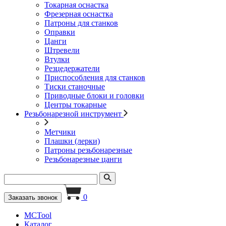
Токарная оснастка
Фрезерная оснастка
Патроны для станков
Оправки
Цанги
Штревели
Втулки
Резцедержатели
Приспособления для станков
Тиски станочные
Приводные блоки и головки
Центры токарные
Резьбонарезной инструмент
Метчики
Плашки (лерки)
Патроны резьбонарезные
Резьбонарезные цанги
0
Заказать звонок
MCTool
Каталог