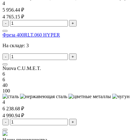
4
5 956.44 ₽
4 765.15 ₽
-
+
Фреза 400RLT.060 HYPER
На складе:
3
-
+
Nuova C.U.M.E.T.
6
6
40
100
4
6 238.68 ₽
4 990.94 ₽
-
+
Наши преимущества