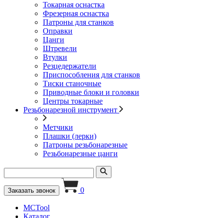
Токарная оснастка
Фрезерная оснастка
Патроны для станков
Оправки
Цанги
Штревели
Втулки
Резцедержатели
Приспособления для станков
Тиски станочные
Приводные блоки и головки
Центры токарные
Резьбонарезной инструмент
Метчики
Плашки (лерки)
Патроны резьбонарезные
Резьбонарезные цанги
0
Заказать звонок
MCTool
Каталог