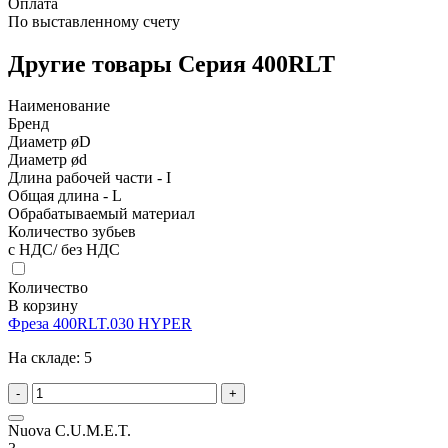
Оплата
По выставленному счету
Другие товары Серия 400RLT
Наименование
Бренд
Диаметр øD
Диаметр ød
Длина рабочей части - I
Общая длина - L
Обрабатываемый материал
Количество зубьев
с НДС/ без НДС
Количество
В корзину
Фреза 400RLT.030 HYPER
На складе:
5
-
+
Nuova C.U.M.E.T.