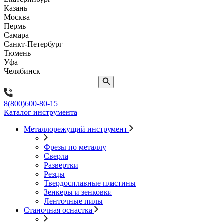
Казань
Москва
Пермь
Самара
Санкт-Петербург
Тюмень
Уфа
Челябинск
8(800)600-80-15
Каталог инструмента
Металлорежущий инструмент
Фрезы по металлу
Сверла
Развертки
Резцы
Твердосплавные пластины
Зенкеры и зенковки
Ленточные пилы
Станочная оснастка