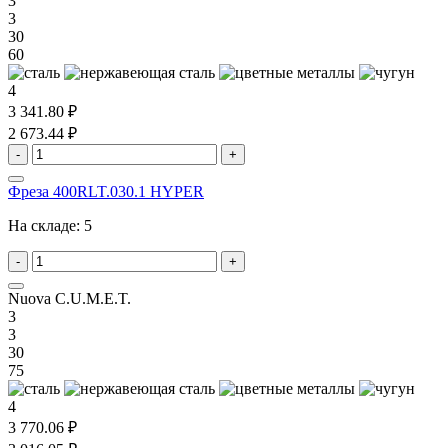
3
3
30
60
4
3 341.80 ₽
2 673.44 ₽
-
+
Фреза 400RLT.030.1 HYPER
На складе:
5
-
+
Nuova C.U.M.E.T.
3
3
30
75
4
3 770.06 ₽