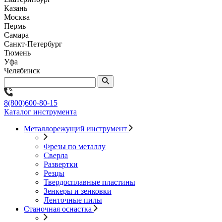
Казань
Москва
Пермь
Самара
Санкт-Петербург
Тюмень
Уфа
Челябинск
8(800)600-80-15
Каталог инструмента
Металлорежущий инструмент
Фрезы по металлу
Сверла
Развертки
Резцы
Твердосплавные пластины
Зенкеры и зенковки
Ленточные пилы
Станочная оснастка