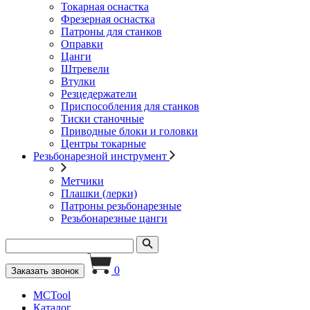
Токарная оснастка
Фрезерная оснастка
Патроны для станков
Оправки
Цанги
Штревели
Втулки
Резцедержатели
Приспособления для станков
Тиски станочные
Приводные блоки и головки
Центры токарные
Резьбонарезной инструмент
Метчики
Плашки (лерки)
Патроны резьбонарезные
Резьбонарезные цанги
0
Заказать звонок
MCTool
Каталог