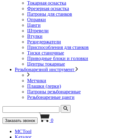
Токарная оснастка
Фрезерная оснастка
Патроны для станков
Оправки
Цанги
Штревели
Втулки
Резцедержатели
Приспособления для станков
Тиски станочные
Приводные блоки и головки
Центры токарные
Резьбонарезной инструмент
Метчики
Плашки (лерки)
Патроны резьбонарезные
Резьбонарезные цанги
0
Заказать звонок
MCTool
Каталог