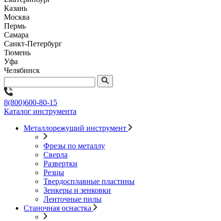
Казань
Москва
Пермь
Самара
Санкт-Петербург
Тюмень
Уфа
Челябинск
8(800)600-80-15
Каталог инструмента
Металлорежущий инструмент
Фрезы по металлу
Сверла
Развертки
Резцы
Твердосплавные пластины
Зенкеры и зенковки
Ленточные пилы
Станочная оснастка