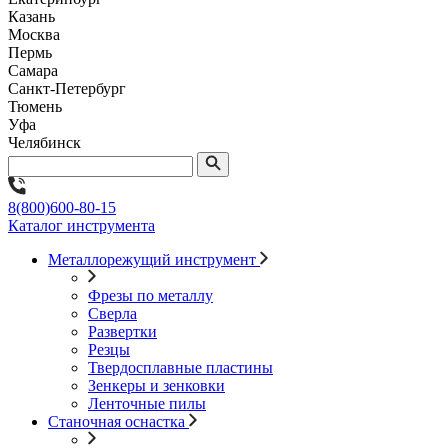
Казань
Москва
Пермь
Самара
Санкт-Петербург
Тюмень
Уфа
Челябинск
8(800)600-80-15
Каталог инструмента
Металлорежущий инструмент
Фрезы по металлу
Сверла
Развертки
Резцы
Твердосплавные пластины
Зенкеры и зенковки
Ленточные пилы
Станочная оснастка