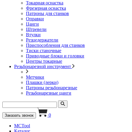
Токарная оснастка
Фрезерная оснастка
Патроны для станков
Оправки
Цанги
Штревели
Втулки
Резцедержатели
Приспособления для станков
Тиски станочные
Приводные блоки и головки
Центры токарные
Резьбонарезной инструмент
Метчики
Плашки (лерки)
Патроны резьбонарезные
Резьбонарезные цанги
0
Заказать звонок
MCTool
Каталог