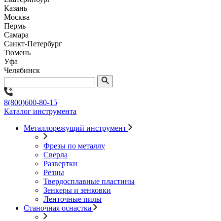
Казань
Москва
Пермь
Самара
Санкт-Петербург
Тюмень
Уфа
Челябинск
8(800)600-80-15
Каталог инструмента
Металлорежущий инструмент
Фрезы по металлу
Сверла
Развертки
Резцы
Твердосплавные пластины
Зенкеры и зенковки
Ленточные пилы
Станочная оснастка