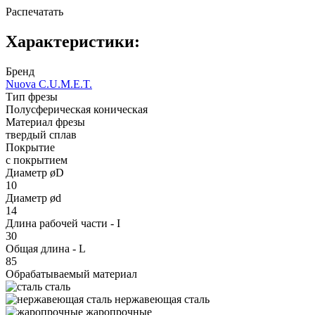
Распечатать
Характеристики:
Бренд
Nuova C.U.M.E.T.
Тип фрезы
Полусферическая коническая
Материал фрезы
твердый сплав
Покрытие
с покрытием
Диаметр øD
10
Диаметр ød
14
Длина рабочей части - I
30
Общая длина - L
85
Обрабатываемый материал
сталь
нержавеющая сталь
жаропрочные