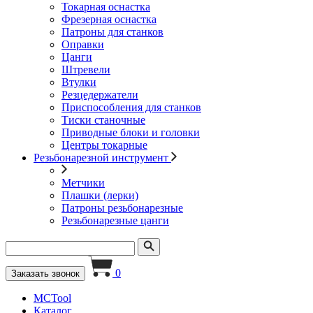
Токарная оснастка
Фрезерная оснастка
Патроны для станков
Оправки
Цанги
Штревели
Втулки
Резцедержатели
Приспособления для станков
Тиски станочные
Приводные блоки и головки
Центры токарные
Резьбонарезной инструмент
Метчики
Плашки (лерки)
Патроны резьбонарезные
Резьбонарезные цанги
0
Заказать звонок
MCTool
Каталог