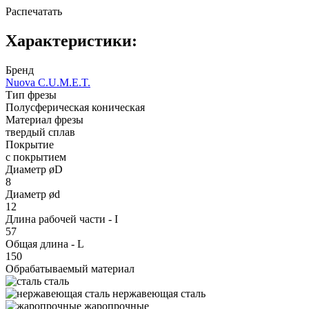
Распечатать
Характеристики:
Бренд
Nuova C.U.M.E.T.
Тип фрезы
Полусферическая коническая
Материал фрезы
твердый сплав
Покрытие
с покрытием
Диаметр øD
8
Диаметр ød
12
Длина рабочей части - I
57
Общая длина - L
150
Обрабатываемый материал
сталь
нержавеющая сталь
жаропрочные