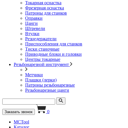
Токарная оснастка
Фрезерная оснастка
Патроны для станков
Оправки
Цанги
Штревели
Втулки
Резцедержатели
Приспособления для станков
Тиски станочные
Приводные блоки и головки
Центры токарные
Резьбонарезной инструмент
Метчики
Плашки (лерки)
Патроны резьбонарезные
Резьбонарезные цанги
0
Заказать звонок
MCTool
Каталог