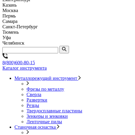
Казань
Москва
Пермь
Самара
Санкт-Петербург
Тюмень
Уфа
Челябинск
8(800)600-80-15
Каталог инструмента
Металлорежущий инструмент
Фрезы по металлу
Сверла
Развертки
Резцы
Твердосплавные пластины
Зенкеры и зенковки
Ленточные пилы
Станочная оснастка