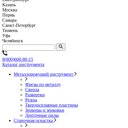
Казань
Москва
Пермь
Самара
Санкт-Петербург
Тюмень
Уфа
Челябинск
8(800)600-80-15
Каталог инструмента
Металлорежущий инструмент
Фрезы по металлу
Сверла
Развертки
Резцы
Твердосплавные пластины
Зенкеры и зенковки
Ленточные пилы
Станочная оснастка