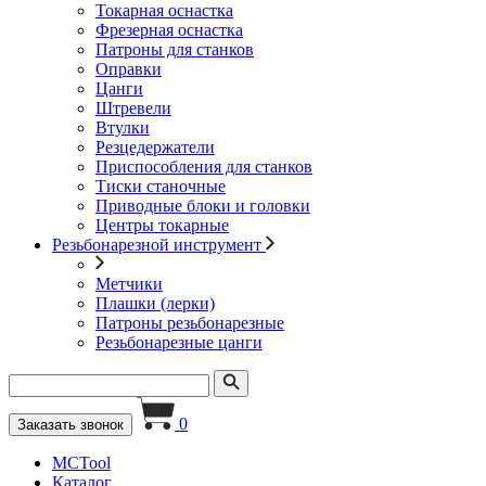
Токарная оснастка
Фрезерная оснастка
Патроны для станков
Оправки
Цанги
Штревели
Втулки
Резцедержатели
Приспособления для станков
Тиски станочные
Приводные блоки и головки
Центры токарные
Резьбонарезной инструмент
Метчики
Плашки (лерки)
Патроны резьбонарезные
Резьбонарезные цанги
0
Заказать звонок
MCTool
Каталог